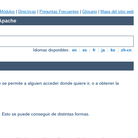
Módulos
|
Directivas
|
Preguntas Frecuentes
|
Glosario
|
Mapa del sitio web
 Apache
Idiomas disponibles:
en
|
es
|
fr
|
ja
|
ko
|
zh-cn
e se permite a alguien acceder donde quiere ir, o a obtener la
o. Esto se puede conseguir de distintas formas.