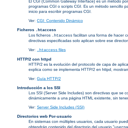
El CGI (Common Gateway Interface) es un método por 
programas CGI o scripts CGI. Es un método sencillo pa
inicio para escribir programas CGI.
Ver:
CGI: Contenido Dinámico
Ficheros
.htaccess
Los ficheros
facilitan una forma de hacer co
.htaccess
directivas especificadas solo aplican sobre ese director
Ver:
files
.htaccess
HTTP/2 con httpd
HTTP/2 es la evolución del protocolo de capa de aplic
explica como se implementa HTTP/2 en httpd, mostrand
Ver:
Guía HTTP/2
Introducción a los SSI
Los SSI (Server Side Includes) son directivas que se 
dinámicamente a una página HTML existente, sin tener
Ver:
Server Side Includes (SSI)
Directorios web Por-usuario
En sistemas con múltiples usuarios, cada usuario pued
obtendrán contenido del directorio del usuario "
userna