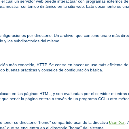
el cual un servidor web puede interactuar con programas externos d
ra mostrar contenido dinámico en tu sitio web. Este documento es una
nfiguraciones por-directorio. Un archivo, que contiene una o más direct
io y los subdirectorios del mismo.
ación más conocido, HTTP. Se centra en hacer un uso más eficiente de
o buenas prácticas y consejos de configuración básica.
colocan en las páginas HTML, y son evaluadas por el servidor mientras 
 que servir la página entera a través de un programa CGI u otro méto
e tener su directorio "home" compartido usando la directiva
. 
UserDir
" que se encuentra en el directorio "home" del sistema.
me