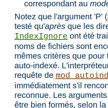
correspondant au
modè
Notez que l'argument 'P' (
testé qu'
après
que les dir
ont été tra
IndexIgnore
noms de fichiers sont enc
mêmes critères que pour to
auto-indexé. L'interpréte
requête de
mod_autoin
immédiatement s'il rencon
reconnue. Les arguments 
être bien formés, selon la