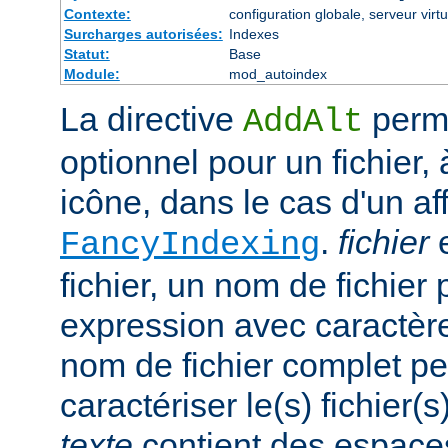
Contexte:
configuration globale, serveur virtu
Surcharges autorisées:
Indexes
Statut:
Base
Module:
mod_autoindex
La directive
perme
AddAlt
optionnel pour un fichier, 
icône, dans le cas d'un af
.
fichier
e
FancyIndexing
fichier, un nom de fichier 
expression avec caractèr
nom de fichier complet pe
caractériser le(s) fichier(
texte
contient des espace