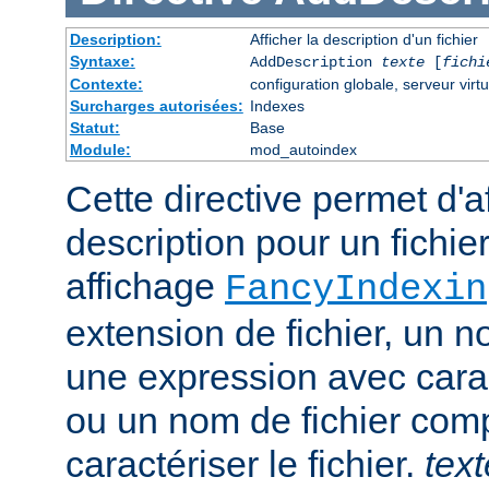
Description:
Afficher la description d'un fichier
Syntaxe:
AddDescription
texte
[
fichi
Contexte:
configuration globale, serveur virtu
Surcharges autorisées:
Indexes
Statut:
Base
Module:
mod_autoindex
Cette directive permet d'a
description pour un fichie
affichage
FancyIndexin
extension de fichier, un no
une expression avec cara
ou un nom de fichier com
caractériser le fichier.
text