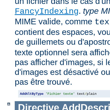
un fichier dans le cas d'u
.
type M
FancyIndexing
MIME valide, comme
tex
contient des espaces, vou
de guillemets ou d'apostr
texte optionnel sera affich
pas afficher d'images, si
d'images est désactivé ou 
pas être trouvé.
AddAltByType
'Fichier texte'
 text
/
plain
Directive
AddDescri