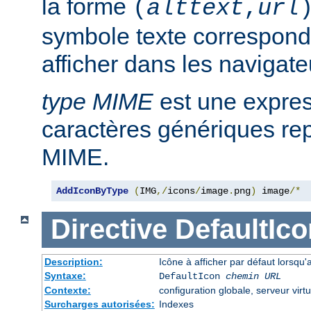
la forme
(
alttext
,
url
symbole texte corresponda
afficher dans les navigat
type MIME
est une expre
caractères génériques rep
MIME.
AddIconByType
(
IMG
,/
icons
/
image
.
png
)
 image
/*
Directive
DefaultIco
Description:
Icône à afficher par défaut lorsqu'
Syntaxe:
DefaultIcon
chemin URL
Contexte:
configuration globale, serveur virtu
Surcharges autorisées:
Indexes