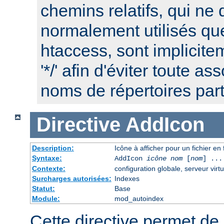
chemins relatifs, qui ne 
normalement utilisés que
htaccess, sont implicite
'*/' afin d'éviter toute a
noms de répertoires part
Directive
AddIcon
Description:
Icône à afficher pour un fichier e
Syntaxe:
AddIcon
icône
nom
[
nom
] ...
Contexte:
configuration globale, serveur virtu
Surcharges autorisées:
Indexes
Statut:
Base
Module:
mod_autoindex
Cette directive permet de 