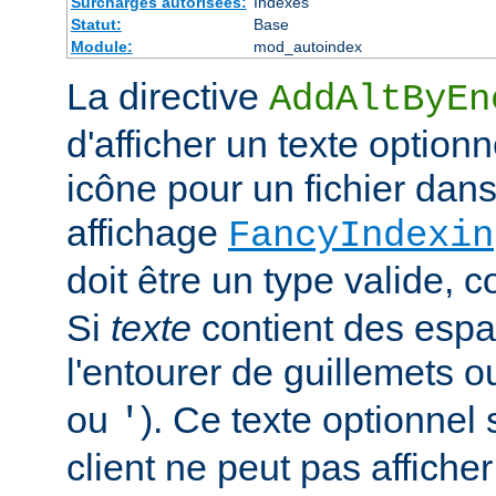
Surcharges autorisées:
Indexes
Statut:
Base
Module:
mod_autoindex
La directive
AddAltByEn
d'afficher un texte optionn
icône pour un fichier dans
affichage
FancyIndexin
doit être un type valide,
Si
texte
contient des esp
l'entourer de guillemets o
ou
). Ce texte optionnel s
'
client ne peut pas afficher