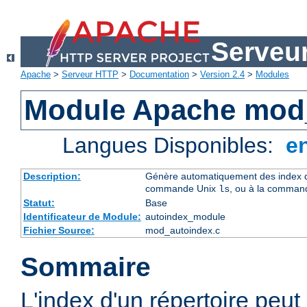
Serveu
Apache
>
Serveur HTTP
>
Documentation
>
Version 2.4
>
Modules
Module Apache mod
Langues Disponibles:
e
Description:
Génère automatiquement des index de
commande Unix
, ou à la comman
ls
Statut:
Base
Identificateur de Module:
autoindex_module
Fichier Source:
mod_autoindex.c
Sommaire
L'index d'un répertoire peu