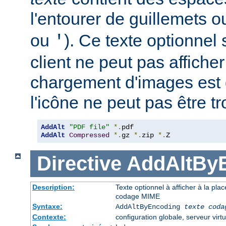
l'entourer de guillemets o
ou
). Ce texte optionnel s
'
client ne peut pas afficher
chargement d'images est 
l'icône ne peut pas être t
AddAlt
"PDF file"
*.
AddAlt
Compressed
*.
gz 
*.
zip 
*.
Z
Directive
AddAltBy
Description:
Texte optionnel à afficher à la pla
codage MIME
Syntaxe:
AddAltByEncoding
texte
coda
Contexte:
configuration globale, serveur virtu