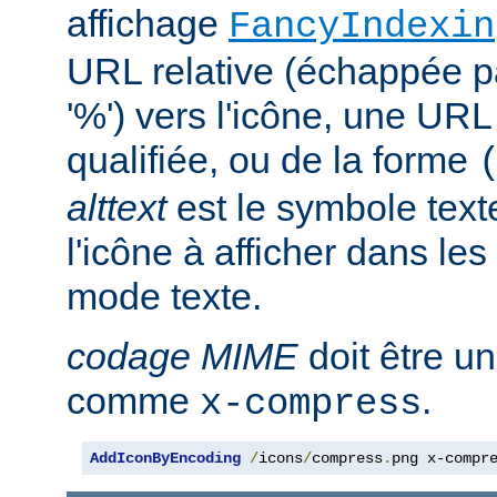
affichage
FancyIndexin
URL relative (échappée p
'%') vers l'icône, une UR
qualifiée, ou de la forme
alttext
est le symbole text
l'icône à afficher dans le
mode texte.
codage MIME
doit être u
comme
.
x-compress
AddIconByEncoding
/
icons
/
compress
.
png x-compr