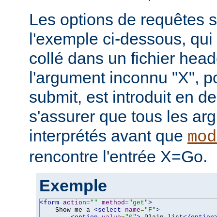
Les options de requêtes so
l'exemple ci-dessous, qui 
collé dans un fichier hea
l'argument inconnu "X", p
submit, est introduit en de
s'assurer que tous les ar
interprétés avant que
mod
rencontre l'entrée X=Go.
Exemple
<form
action
=
""
method
=
"get"
>
    Show me a 
<select
name
=
"F"
>