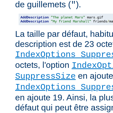
de guillemets (
).
"
AddDescription
"The planet Mars"
 mars
.
AddDescription
"My friend Marshall"
 friends
/
m
La taille par défaut, habi
description est de 23 octe
IndexOptions Suppre
octets, l'option
IndexOpt
en ajoute 
SuppressSize
IndexOptions Suppre
en ajoute 19. Ainsi, la plu
défaut qui peut être assi