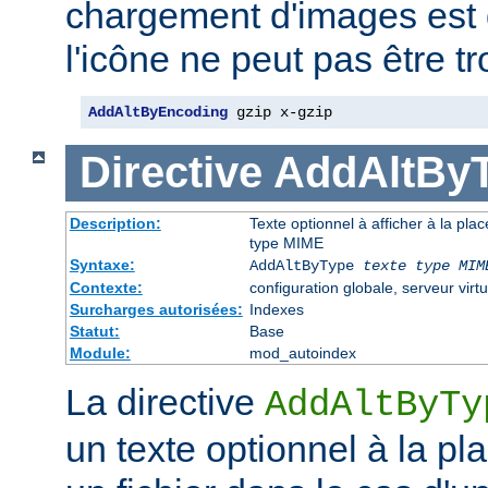
chargement d'images est 
l'icône ne peut pas être t
AddAltByEncoding
 gzip x-gzip
Directive
AddAltBy
Description:
Texte optionnel à afficher à la pla
type MIME
Syntaxe:
AddAltByType
texte
type MIM
Contexte:
configuration globale, serveur virtu
Surcharges autorisées:
Indexes
Statut:
Base
Module:
mod_autoindex
La directive
AddAltByTy
un texte optionnel à la pl