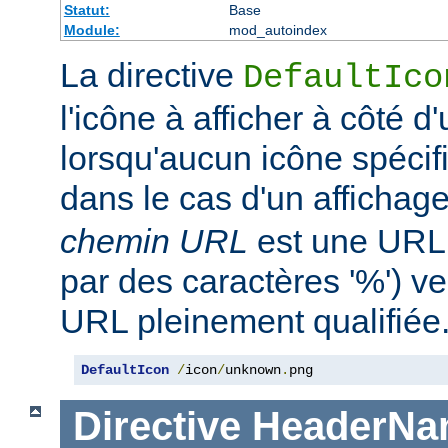
Statut:
Base
Module:
mod_autoindex
La directive
DefaultIco
l'icône à afficher à côté d'
lorsqu'aucun icône spécifi
dans le cas d'un affichag
chemin URL
est une URL 
par des caractères '%') ve
URL pleinement qualifiée
DefaultIcon
/
icon
/
unknown
.
png
Directive
HeaderNa