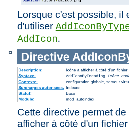
AddIcon
/
icons
/
backup
.
png 
*~
Lorsque c'est possible, il 
d'utiliser
AddIconByTyp
.
AddIcon
Directive
AddIconB
Description:
Icône à afficher à côté d'un fichi
Syntaxe:
AddIconByEncoding
icône
cod
Contexte:
configuration globale, serveur virtu
Surcharges autorisées:
Indexes
Statut:
Base
Module:
mod_autoindex
Cette directive permet de 
afficher à côté d'un fichie