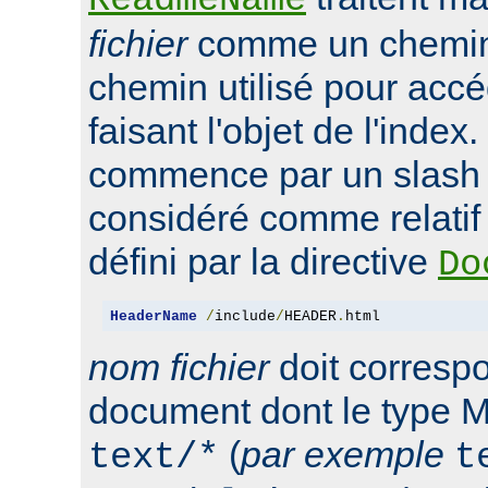
ReadmeName
fichier
comme un chemin 
chemin utilisé pour accé
faisant l'objet de l'index.
commence par un slash '/'
considéré comme relatif 
défini par la directive
Do
HeaderName
/
include
/
HEADER
.
html
nom fichier
doit corresp
document dont le type M
(
par exemple
text/*
t