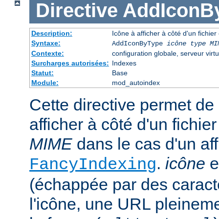
Directive
AddIconB
Description:
Icône à afficher à côté d'un fichie
Syntaxe:
AddIconByType
icône
type MI
Contexte:
configuration globale, serveur virtu
Surcharges autorisées:
Indexes
Statut:
Base
Module:
mod_autoindex
Cette directive permet de 
afficher à côté d'un fichi
MIME
dans le cas d'un af
.
icône
e
FancyIndexing
(échappée par des caractè
l'icône, une URL pleineme