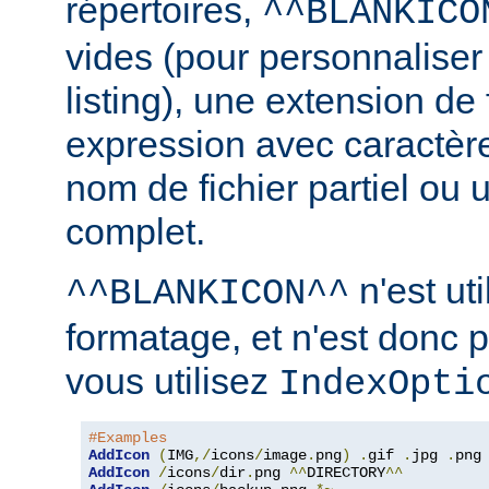
répertoires,
^^BLANKICO
vides (pour personnaliser
listing), une extension de 
expression avec caractèr
nom de fichier partiel ou 
complet.
n'est uti
^^BLANKICON^^
formatage, et n'est donc 
vous utilisez
IndexOpti
#Examples
AddIcon
(
IMG
,/
icons
/
image
.
png
)
.
gif 
.
jpg 
.
AddIcon
/
icons
/
dir
.
png 
^^
DIRECTORY
^^