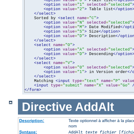
<option
value
=
"0"
>
 Plain list
</option
<option
value
=
"1"
selected
=
"selected"
<option
value
=
"2"
>
 Table list
</option
</select>
    Sorted by 
<select
name
=
"C"
>
<option
value
=
"N"
selected
=
"selected"
<option
value
=
"M"
>
 Date Modified
</opt
<option
value
=
"S"
>
 Size
</option>
<option
value
=
"D"
>
 Description
</optio
</select>
<select
name
=
"O"
>
<option
value
=
"A"
selected
=
"selected"
<option
value
=
"D"
>
 Descending
</option
</select>
<select
name
=
"V"
>
<option
value
=
"0"
selected
=
"selected"
<option
value
=
"1"
>
 in Version order
</
</select>
    Matching 
<input
type
=
"text"
name
=
"P"
valu
<input
type
=
"submit"
name
=
"X"
value
=
"Go"
</form>
Directive
AddAlt
Description:
Texte optionnel à afficher à la pla
nom
Syntaxe:
AddAlt
texte
fichier
[
fichi