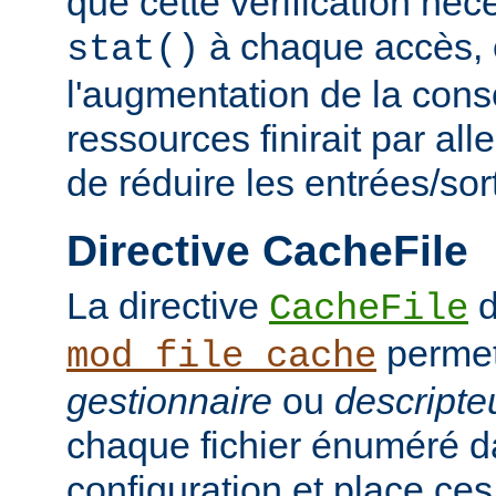
que cette vérification néc
à chaque accès, e
stat()
l'augmentation de la con
ressources finirait par aller
de réduire les entrées/sor
Directive CacheFile
La directive
d
CacheFile
permet
mod_file_cache
gestionnaire
ou
descripteu
chaque fichier énuméré da
configuration et place ce