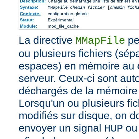
Description:
Charge au démarrage une liste de fichiers en
Syntaxe:
MMapFile
chemin fichier
[
chemin fich
Contexte:
configuration globale
Statut:
Expérimental
Module:
mod_file_cache
La directive
pe
MMapFile
ou plusieurs fichiers (sép
espaces) en mémoire au
serveur. Ceux-ci sont au
déchargés de la mémoire à
Lorsqu'un ou plusieurs fic
modifiés sur disque, on 
envoyer un signal
o
HUP