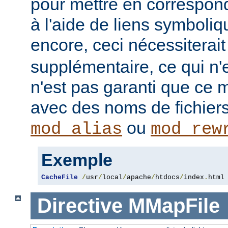
pour mettre en correspo
à l'aide de liens symboli
encore, ceci nécessiterai
supplémentaire, ce qui n'e
n'est pas garanti que ce 
avec des noms de fichiers
ou
mod_alias
mod_rew
Exemple
CacheFile
/
usr
/
local
/
apache
/
htdocs
/
index
.
html
Directive
MMapFile