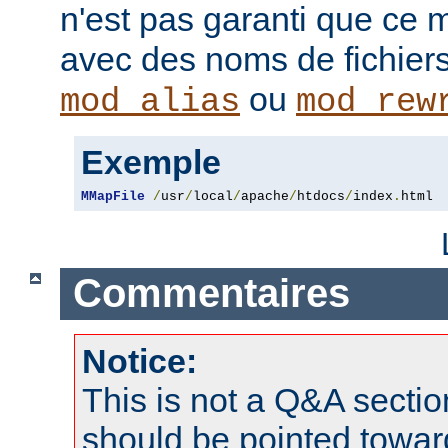
n'est pas garanti que ce 
avec des noms de fichiers
ou
mod_alias
mod_rew
Exemple
MMapFile
/
usr
/
local
/
apache
/
htdocs
/
index
.
html
Commentaires
Notice:
This is not a Q&A sect
should be pointed towar