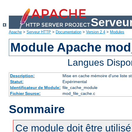
Serveu
Apache
>
Serveur HTTP
>
Documentation
>
Version 2.4
>
Modules
Module Apache mod_
Langues Dispo
Description:
Mise en cache mémoire d'une liste sta
Statut:
Expérimental
Identificateur de Module:
file_cache_module
Fichier Source:
mod_file_cache.c
Sommaire
Ce module doit être utilis