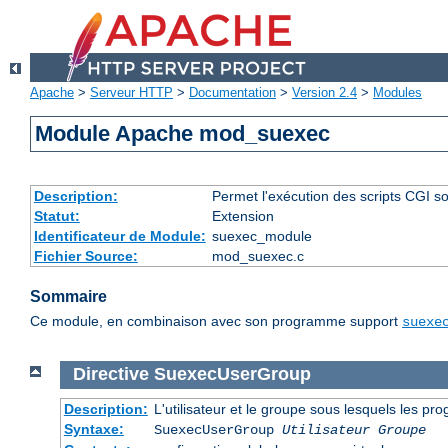
Apache
>
Serveur HTTP
>
Documentation
>
Version 2.4
>
Modules
Module Apache mod_suexec
Description:
Permet l'exécution des scripts CGI sou
Statut:
Extension
Identificateur de Module:
suexec_module
Fichier Source:
mod_suexec.c
Sommaire
Ce module, en combinaison avec son programme support
suexe
Directive
SuexecUserGroup
Description:
L'utilisateur et le groupe sous lesquels les p
Syntaxe:
SuexecUserGroup
Utilisateur Groupe