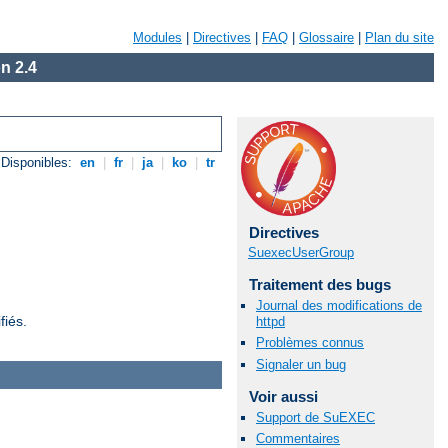
Modules
|
Directives
|
FAQ
|
Glossaire
|
Plan du site
n 2.4
Disponibles:
en
|
fr
|
ja
|
ko
|
tr
Directives
SuexecUserGroup
Traitement des bugs
Journal des modifications de
fiés.
httpd
Problèmes connus
Signaler un bug
Voir aussi
Support de SuEXEC
Commentaires