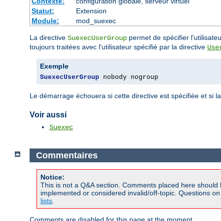
Contexte:
configuration globale, serveur virtuel
Statut:
Extension
Module:
mod_suexec
La directive
permet de spécifier l'utilisa
SuexecUserGroup
toujours traitées avec l'utilisateur spécifié par la directive
Use
Exemple
SuexecUserGroup
 nobody nogroup
Le démarrage échouera si cette directive est spécifiée et si l
Voir aussi
Suexec
Commentaires
Notice:
This is not a Q&A section. Comments placed here should 
implemented or considered invalid/off-topic. Questions o
lists
.
Comments are disabled for this page at the moment.