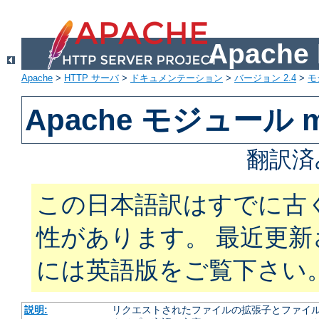
Apach
Apache
>
HTTP サーバ
>
ドキュメンテーション
>
バージョン 2.4
>
モ
Apache モジュール m
翻訳済
この日本語訳はすでに古
性があります。 最近更
には英語版をご覧下さい
説明:
リクエストされたファイルの拡張子とファイルの振