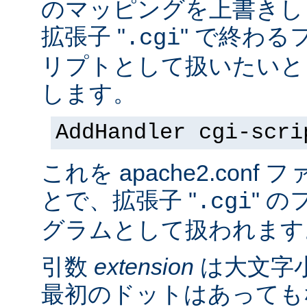
のマッピングを上書きし
拡張子 "
" で終わる
.cgi
リプトとして扱いたいと
します。
AddHandler cgi-scri
これを apache2.con
とで、拡張子 "
" の
.cgi
グラムとして扱われます
引数
extension
は大文字
最初のドットはあっても