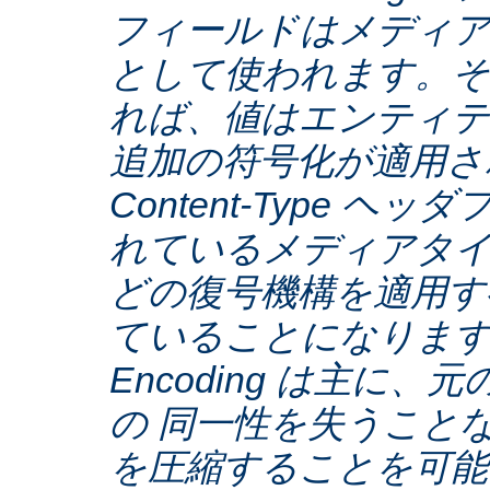
フィールドはメディア
として使われます。そ
れば、値はエンティテ
追加の符号化が適用さ
Content-Type ヘ
れているメディアタ
どの復号機構を適用す
ていることになります。C
Encoding は主に
の 同一性を失うこと
を圧縮することを可能