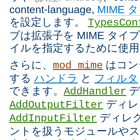
content-language,
MIME 
を設定します。
TypesCon
ブは拡張子を MIME タ
イルを指定するために使用
さらに、
はコン
mod_mime
する
ハンドラ
と
フィルタ
できます。
デ
AddHandler
ディレ
AddOutputFilter
ディレク
AddInputFilter
ントを扱うモジュールやス