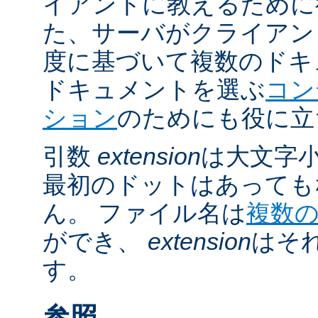
イアントに教えるために
た、サーバがクライアントの 
度に基づいて複数のドキ
ドキュメントを選ぶ
コン
ション
のためにも役に立
引数
extension
は大文字
最初のドットはあっても
ん。 ファイル名は
複数
ができ、
extension
はそ
す。
参照