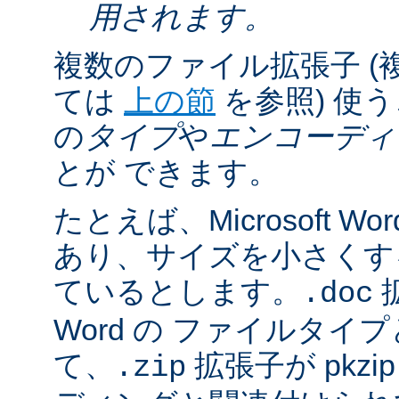
用されます。
複数のファイル拡張子 (
ては
上の節
を参照) 使
の
タイプ
や
エンコーディ
とが できます。
たとえば、Microsoft 
あり、サイズを小さくするた
ているとします。
拡
.doc
Word の ファイルタ
て、
拡張子が pkz
.zip