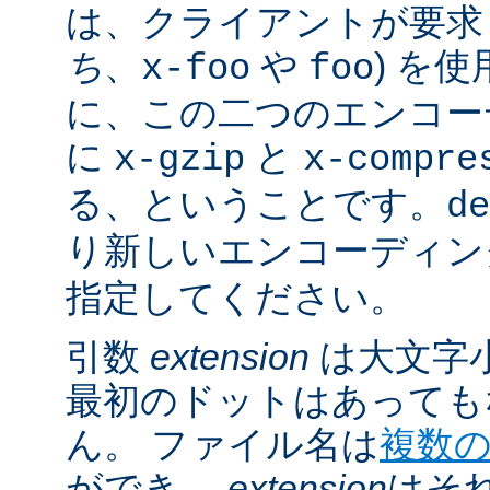
は、クライアントが要求し
ち
、
や
) を
x-foo
foo
に、この二つのエンコー
に
と
x-gzip
x-compre
る、ということです。
de
り新しいエンコーディン
指定してください。
引数
extension
は大文字
最初のドットはあっても
ん。 ファイル名は
複数
ができ、
extension
はそ