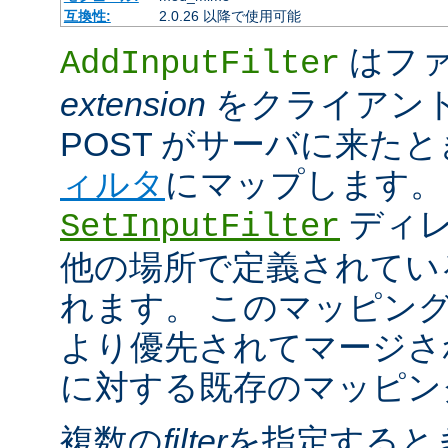
互換性:
2.0.26 以降で使用可能
はファ
AddInputFilter
extension
をクライアン
POST がサーバに来た
ィルタ
にマップします。
ディレ
SetInputFilter
他の場所で定義されてい
れます。 このマッピン
より優先されてマージさ
に対する既存のマッピン
複数の
filter
を指定すると