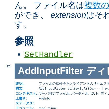
ん。 ファイル名は
複数
ができ、
extension
はそ
す。
参照
SetHandler
AddInputFilter
ディ
説明:
ファイルの拡張子をクライアントのリクエスト
構文:
AddInputFilter
filter
[;
filter
...]
ex
コンテキスト:
サーバ設定ファイル, バーチャルホスト, ディレクトリ
上書き:
FileInfo
ステータス:
モジュール:
mod_mime